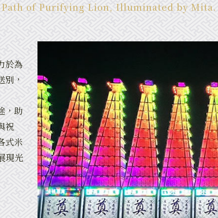
Path of Purifying Lion, Illuminated by Mita.
力於為
送別，
途，助
與祝
各式米
展現光