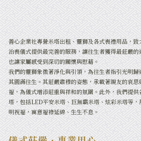
善心企業社專營米塔出租、靈獅及各式喪禮用品，致
治喪儀式提供最完善的服務，讓往生者獲得最莊嚴的
也讓家屬感受到深切的關懷與慰藉。
我們的靈獅象徵著淨化與引領，為往生者指引光明歸
其圓滿往生。其莊嚴肅穆的姿態，承載著親友的哀思
福，為儀式增添莊重與祥和的氛圍。此外，我們提供
塔，包括LED平安米塔、巨無霸米塔、炫彩米塔等，
明祝福，寓意福祿延綿、生生不息。
儀式莊嚴．專業用心