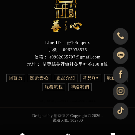
@105hqedx
0962038575
a0962065707@gmail.com
苗栗縣苑裡鎮社苓里社苓130 8號
回首頁
關於善心
產品介紹
常見QA
最新消息
服務流程
聯絡我們
米塔
喪禮米塔
LED平安米塔
LED巨無霸米塔
炫彩米塔
Designed by
揚京快客
Copyright © 2026
..
累積人氣: 102700