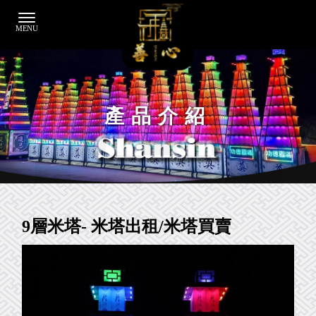
產品介紹
9層米塔- 米塔出租/米塔買賣