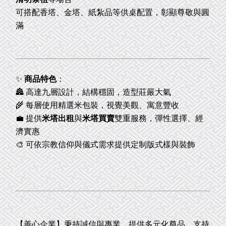
可搭配香塔、金塔、紙紮品等供桌配置，彰顯尊敬與圓
滿
✨
商品特色
：
🏯 高達九層設計，結構穩固，造型莊嚴大氣
🌾 每層使用精選米包裝，視覺美觀、寓意豐收
💼 提供
米塔出租
與
米塔買賣
雙重服務，彈性選擇、經
濟實惠
🎨 可依宗教信仰與儀式需求提供定制版式樣與裝飾
【善心企業】秉持誠信與專業，提供多元化奠品，支持