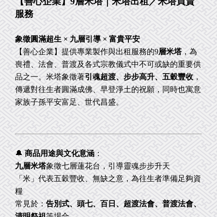
【善心企業】9層米塔｜米塔出租／米塔買賣
服務
象徵圓滿超生 × 九層引導 × 富貴平安
【善心企業】提供專業製作與出租服務的9
層米塔
，為
喪禮、法會、普渡及各式宗教儀式中不可或缺的重要供
品之一。米塔象徵著
引魂超渡、步步高升、五穀豐收
，
傳遞對往生者圓滿成佛、早登淨土的祝願，同時也寓意
家族子孫平安富足、世代昌盛。
🔔
商品用途與文化意涵
：
九層米塔
象徵七層蓮花台，引導靈魂步步升天
「米」代表五穀豐收、無缺之意，為往生者準備足夠資
糧
常見於：
告別式、頭七、百日、超渡法會、普渡法會、
清明祭祖
等場合